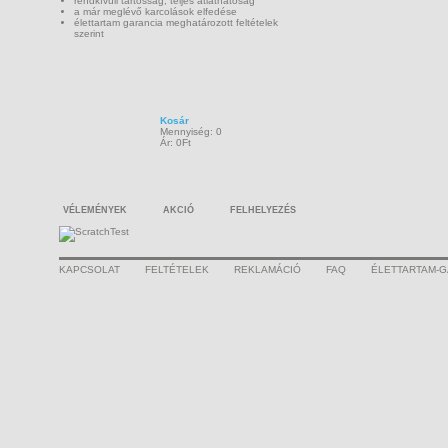
rendkívüli tartósság, teljes átláthatóság
a már meglévő karcolások elfedése
élettartam garancia meghatározott feltételek
szerint
Kosár
Mennyiség: 0
Ár: 0Ft
VÉLEMÉNYEK
AKCIÓ
FELHELYEZÉS
KAPCSOLAT
FELTÉTELEK
REKLAMÁCIÓ
FAQ
ÉLETTARTAM-G