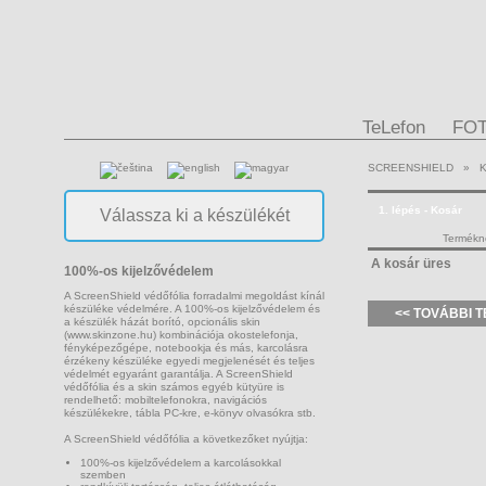
TeLefon
FO
SCREENSHIELD
»
1. lépés - Kosár
Termékn
A kosár üres
100%-os kijelzővédelem
A ScreenShield védőfólia forradalmi megoldást kínál
készüléke védelmére. A 100%-os kijelzővédelem és
<< TOVÁBBI 
a készülék házát borító, opcionális skin
(www.skinzone.hu) kombinációja okostelefonja,
fényképezőgépe, notebookja és más, karcolásra
érzékeny készüléke egyedi megjelenését és teljes
védelmét egyaránt garantálja. A ScreenShield
védőfólia és a skin számos egyéb kütyüre is
rendelhető: mobiltelefonokra, navigációs
készülékekre, tábla PC-kre, e-könyv olvasókra stb.
A ScreenShield védőfólia a következőket nyújtja:
100%-os kijelzővédelem a karcolásokkal
szemben