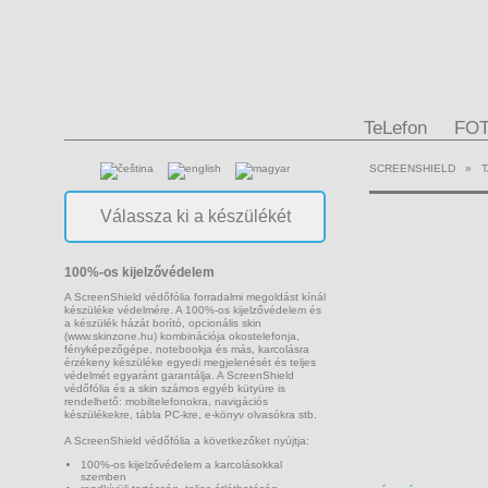
TeLefon
FO
SCREENSHIELD
»
100%-os kijelzővédelem
A ScreenShield védőfólia forradalmi megoldást kínál
készüléke védelmére. A 100%-os kijelzővédelem és
a készülék házát borító, opcionális skin
(www.skinzone.hu) kombinációja okostelefonja,
fényképezőgépe, notebookja és más, karcolásra
érzékeny készüléke egyedi megjelenését és teljes
védelmét egyaránt garantálja. A ScreenShield
védőfólia és a skin számos egyéb kütyüre is
rendelhető: mobiltelefonokra, navigációs
készülékekre, tábla PC-kre, e-könyv olvasókra stb.
A ScreenShield védőfólia a következőket nyújtja:
100%-os kijelzővédelem a karcolásokkal
szemben