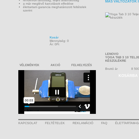
rendkívüli tartósság, teljes átláthatóság
MÁS VÁLTOZATOK 
a már meglévő karcolások elfedése
élettartam garancia meghatározott feltételek
szerint
Kosár
Mennyiség: 0
Ár: 0Ft
LENOVO
YOGA TAB 3 10 TELJ
KÉSZÜLÉKRE
VÉLEMÉNYEK
AKCIÓ
FELHELYEZÉS
Bruttó ár
8 50
KOSÁRBA
KAPCSOLAT
FELTÉTELEK
REKLAMÁCIÓ
FAQ
ÉLETTARTAM-G