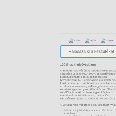
100%-os kijelzővédelem
A ScreenShield védőfólia forradalmi megoldást
készüléke védelmére. A 100%-os kijelzővédel
a készülék házát borító, opcionális skin
(www.skinzone.hu) kombinációja okostelefonja,
fényképezőgépe, notebookja és más, karcolás
érzékeny készüléke egyedi megjelenését és te
védelmét egyaránt garantálja. A ScreenShield
védőfólia és a skin számos egyéb kütyüre is
rendelhető: mobiltelefonokra, navigációs
készülékekre, tábla PC-kre, e-könyv olvasókra 
A ScreenShield védőfólia a következőket nyújtj
100%-os kijelzővédelem a karcolásokkal
szemben