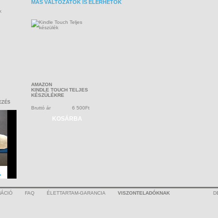
MÁS VÁLTOZATOK IS ELÉRHETŐK
k
AMAZON
KINDLE TOUCH TELJES
KÉSZÜLÉKRE
EZÉS
Bruttó ár
6 500Ft
KOSÁRBA
ÁCIÓ
FAQ
ÉLETTARTAM-GARANCIA
VISZONTELADÓKNAK
D