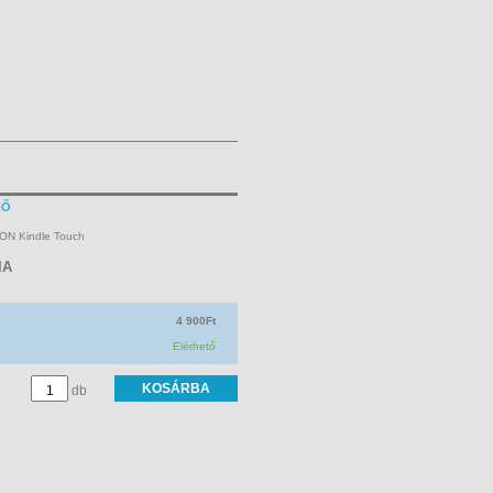
ZŐ
ZON Kindle Touch
IA
4 900Ft
Elérhető
db