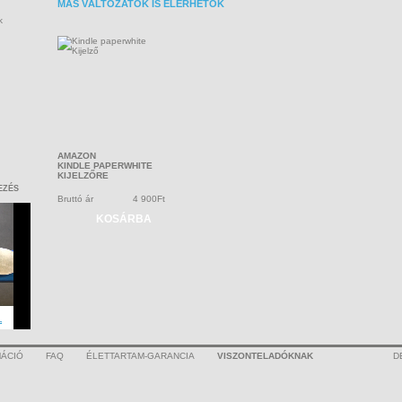
MÁS VÁLTOZATOK IS ELÉRHETŐK
k
AMAZON
KINDLE PAPERWHITE
KIJELZŐRE
EZÉS
Bruttó ár
4 900Ft
KOSÁRBA
ÁCIÓ
FAQ
ÉLETTARTAM-GARANCIA
VISZONTELADÓKNAK
D