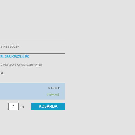
ES KÉSZÜLÉK
TELJES KÉSZÜLÉK
ékre AMAZON Kindle paperwhite
IA
6 500Ft
Elérhető
db