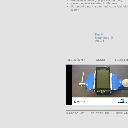
rendkívüli tartósság, teljes átláthatóság
a már meglévő karcolások elfedése
élettartam garancia meghatározott feltétele
szerint
Kosár
Mennyiség: 0
Ár: 0Ft
VÉLEMÉNYEK
AKCIÓ
FELHELY
KAPCSOLAT
FELTÉTELEK
REKLAM