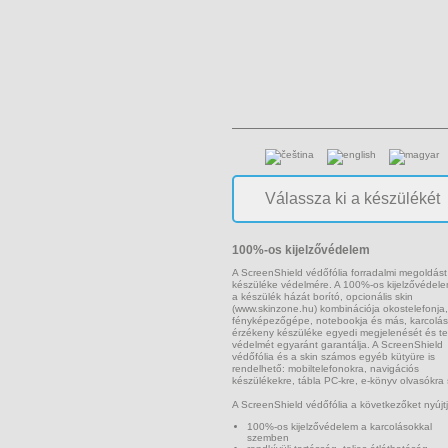
100%-os kijelzővédelem
A ScreenShield védőfólia forradalmi megoldást
készüléke védelmére. A 100%-os kijelzővédel
a készülék házát borító, opcionális skin
(www.skinzone.hu) kombinációja okostelefonja,
fényképezőgépe, notebookja és más, karcolás
érzékeny készüléke egyedi megjelenését és te
védelmét egyaránt garantálja. A ScreenShield
védőfólia és a skin számos egyéb kütyüre is
rendelhető: mobiltelefonokra, navigációs
készülékekre, tábla PC-kre, e-könyv olvasókra 
A ScreenShield védőfólia a következőket nyújtj
100%-os kijelzővédelem a karcolásokkal
szemben