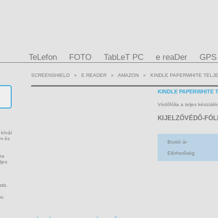
TeLefon
FOTO
TabLeT PC
e reaDer
GPS
SCREENSHIELD
»
E READER
»
AMAZON
»
KINDLE PAPERWHITE TELJ
KINDLE PAPERWHITE 
Védőfólia a teljes készül
KIJELZŐVÉDŐ-FÓL
 kínál
em és
Bruttó ár
Elérhetőség
ra
ljes
stb.
a: