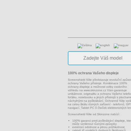
100% ochrana Vašeho displeje
Screenshield fólie představuje revoluční způs
ochrany Vašeho přístroje. Kombinace 100%
ochrany displeje a možnosti volby osobního
vzhledu na
www.skinzone.cz
Vám garantuje
unikátnost, originalitu a ochranu Vašeho telef
foťáku, notebooku a jiných přístrojů s plochami
náchylnými na poškrábání. Ochranné fólie vyr
na celou škálu různých zařízení - telefonů, G
navigací, Tablet PC či čteček elektronických kn
Screenshield fólie od Skinzone nabízí:
100% garanci proti poškrábání displeje, kte
může vzniknout různými způsoby
extrémní odolnost a plnou průhlednost
zakrytí již vzniklých drobných škrábanců