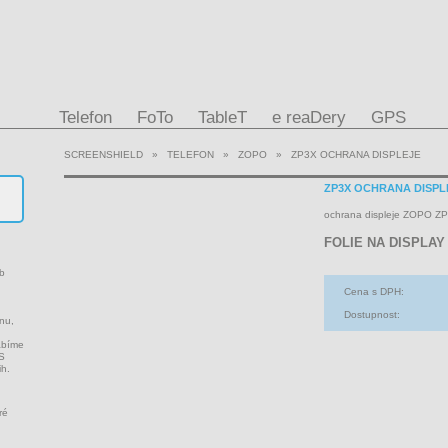
Telefon
FoTo
TableT
e reaDery
GPS
SCREENSHIELD
»
TELEFON
»
ZOPO
»
ZP3X OCHRANA DISPLEJE
ZP3X OCHRANA DISPL
ochrana displeje ZOPO Z
FOLIE NA DISPLAY
ob
Cena s DPH:
Dostupnost:
onu,
ábíme
PS
ih.
ré