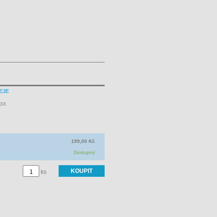
EJE
P3X
199,00 Kč
Dostupný
ks