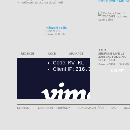
DOSTUPNÉ TAKÉ V
doživotní záruku na vlastní fólii
Nákupní košík
Položek: 0
Cena: 0,00 Kč
ASUS
ZENFONE LIVE L1
RECENZE
AKCE
APLIKACE
ZA550KL FÓLIE NA
CELÉ TĚLO
Cena s DPH:
349,00
KOUPIT
KONTAKT
OBCHODNÍ PODMÍNKY
REKLAMAČNÍ ŘÁD
FAQ
DOŽ