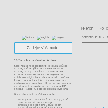
Telefon
FoTo
SCREENSHIELD
»
100% ochrana Vašeho displeje
Screenshield fólie představuje revoluční způsob
ochrany Vašeho přístroje. Kombinace 100%
ochrany displeje a možnosti volby osobního
vzhledu na
www.skinzone.cz
Vám garantuje
unikátnost, originalitu a ochranu Vašeho telefonu,
foťáku, notebooku a jiných přístrojů s plochami
náchylnými na poškrábání. Ochranné fólie vyrábíme
na celou škálu různých zařízení - telefonů, GPS
navigací, Tablet PC či čteček elektronických knih.
Screenshield fólie od Skinzone nabízí:
100% garanci proti poškrábání displeje, které
může vzniknout různými způsoby
extrémní odolnost a plnou průhlednost
zakrytí již vzniklých drobných škrábanců