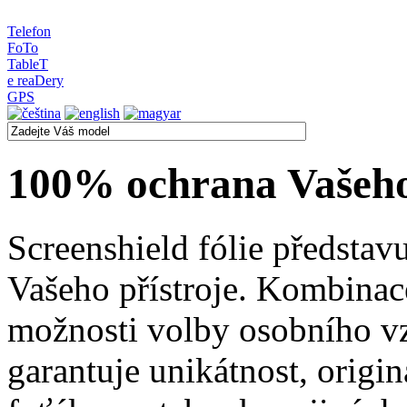
Telefon
FoTo
TableT
e reaDery
GPS
100% ochrana Vašeho
Screenshield fólie představ
Vašeho přístroje. Kombinac
možnosti volby osobního v
garantuje unikátnost, origin