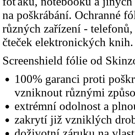
foťáku, notebooku a jiných
na poškrábání. Ochranné fó
různých zařízení - telefonů
čteček elektronických knih.
Screenshield fólie od Skinz
100% garanci proti poškr
vzniknout různými způs
extrémní odolnost a plno
zakrytí již vzniklých dr
doživotní záruku na vlastn