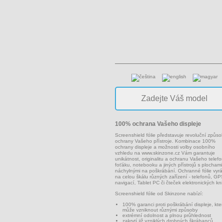
100% ochrana Vašeho displeje
Screenshield fólie představuje revoluční způs
ochrany Vašeho přístroje. Kombinace 100%
ochrany displeje a možnosti volby osobního
vzhledu na
www.skinzone.cz
Vám garantuje
unikátnost, originalitu a ochranu Vašeho telef
foťáku, notebooku a jiných přístrojů s plochami
náchylnými na poškrábání. Ochranné fólie vyr
na celou škálu různých zařízení - telefonů, G
navigací, Tablet PC či čteček elektronických kn
Screenshield fólie od Skinzone nabízí:
100% garanci proti poškrábání displeje, kte
může vzniknout různými způsoby
extrémní odolnost a plnou průhlednost
zakrytí již vzniklých drobných škrábanců