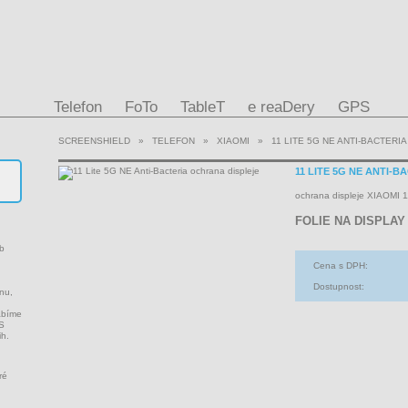
Telefon
FoTo
TableT
e reaDery
GPS
SCREENSHIELD
»
TELEFON
»
XIAOMI
»
11 LITE 5G NE ANTI-BACTERI
11 LITE 5G NE ANTI-
ochrana displeje XIAOMI 1
FOLIE NA DISPLAY
ob
Cena s DPH:
Dostupnost:
onu,
ábíme
PS
ih.
ré