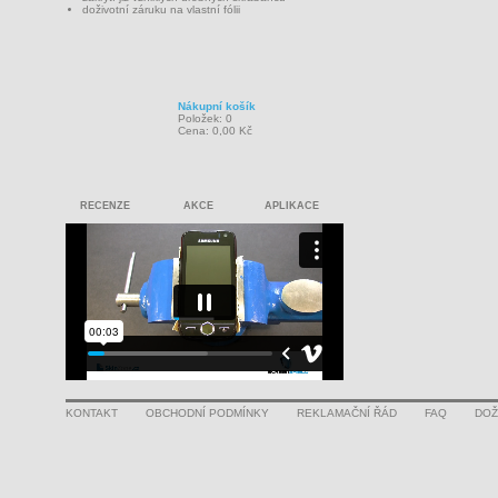
doživotní záruku na vlastní fólii
Nákupní košík
Položek: 0
Cena: 0,00 Kč
RECENZE
AKCE
APLIKACE
KONTAKT
OBCHODNÍ PODMÍNKY
REKLAMAČNÍ ŘÁD
FAQ
DOŽ