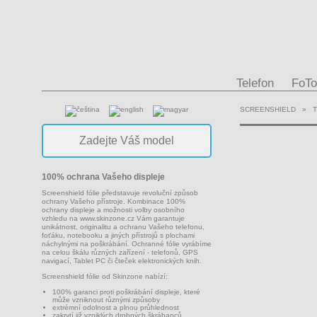
Telefon
FoTo
SCREENSHIELD
»
100% ochrana Vašeho displeje
Screenshield fólie představuje revoluční způsob
ochrany Vašeho přístroje. Kombinace 100%
ochrany displeje a možnosti volby osobního
vzhledu na
www.skinzone.cz
Vám garantuje
unikátnost, originalitu a ochranu Vašeho telefonu,
foťáku, notebooku a jiných přístrojů s plochami
náchylnými na poškrábání. Ochranné fólie vyrábíme
na celou škálu různých zařízení - telefonů, GPS
navigací, Tablet PC či čteček elektronických knih.
Screenshield fólie od Skinzone nabízí:
100% garanci proti poškrábání displeje, které
může vzniknout různými způsoby
extrémní odolnost a plnou průhlednost
zakrytí již vzniklých drobných škrábanců