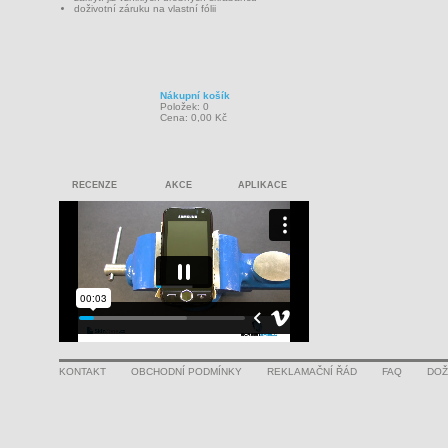
doživotní záruku na vlastní fólii
Nákupní košík
Položek: 0
Cena: 0,00 Kč
RECENZE
AKCE
APLIKACE
KONTAKT
OBCHODNÍ PODMÍNKY
REKLAMAČNÍ ŘÁD
FAQ
DOŽ