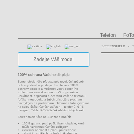
Telefon
FoTo
SCREENSHIELD
»
100% ochrana Vašeho displeje
Screenshield fólie představuje revoluční způsob
ochrany Vašeho přístroje. Kombinace 100%
ochrany displeje a možnosti volby osobního
vzhledu na
www.skinzone.cz
Vám garantuje
unikátnost, originalitu a ochranu Vašeho telefonu,
foťáku, notebooku a jiných přístrojů s plochami
náchylnými na poškrábání. Ochranné fólie vyrábíme
na celou škálu různých zařízení - telefonů, GPS
navigací, Tablet PC či čteček elektronických knih.
Screenshield fólie od Skinzone nabízí:
100% garanci proti poškrábání displeje, které
může vzniknout různými způsoby
extrémní odolnost a plnou průhlednost
zakrytí již vzniklých drobných škrábanců