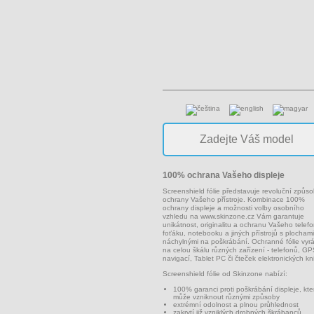
100% ochrana Vašeho displeje
Screenshield fólie představuje revoluční způs
ochrany Vašeho přístroje. Kombinace 100%
ochrany displeje a možnosti volby osobního
vzhledu na
www.skinzone.cz
Vám garantuje
unikátnost, originalitu a ochranu Vašeho telef
foťáku, notebooku a jiných přístrojů s plochami
náchylnými na poškrábání. Ochranné fólie vyr
na celou škálu různých zařízení - telefonů, G
navigací, Tablet PC či čteček elektronických kn
Screenshield fólie od Skinzone nabízí:
100% garanci proti poškrábání displeje, kte
může vzniknout různými způsoby
extrémní odolnost a plnou průhlednost
zakrytí již vzniklých drobných škrábanců