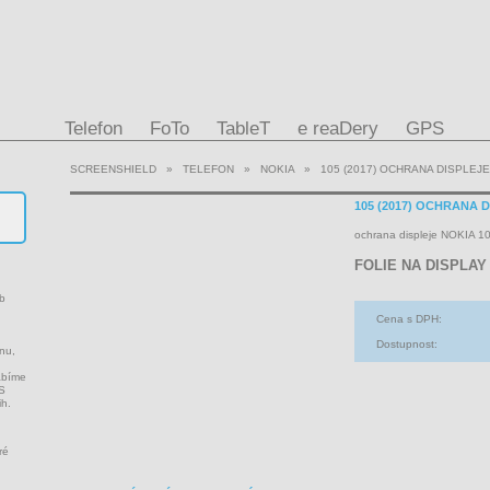
Telefon
FoTo
TableT
e reaDery
GPS
SCREENSHIELD
»
TELEFON
»
NOKIA
»
105 (2017) OCHRANA DISPLEJE
105 (2017) OCHRANA 
ochrana displeje NOKIA 1
FOLIE NA DISPLAY
ob
Cena s DPH:
Dostupnost:
onu,
ábíme
PS
ih.
ré