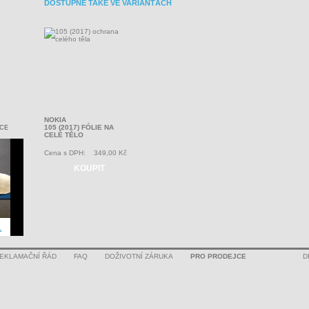
DOSTUPNÉ TAKÉ VE VARIANTÁCH
NOKIA
105 (2017) FÓLIE NA
CE
CELÉ TĚLO
Cena s DPH:
349,00 Kč
KOUPIT
EKLAMAČNÍ ŘÁD
FAQ
DOŽIVOTNÍ ZÁRUKA
PRO PRODEJCE
D