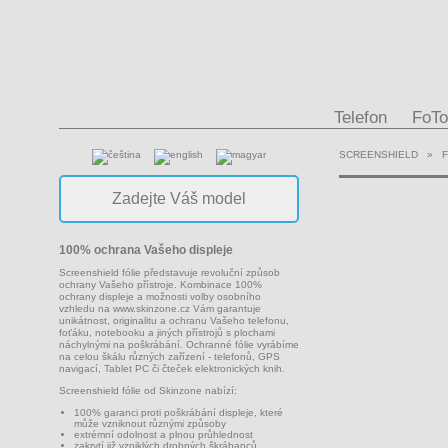
Telefon
FoTo
SCREENSHIELD
»
100% ochrana Vašeho displeje
Screenshield fólie představuje revoluční způsob
ochrany Vašeho přístroje. Kombinace 100%
ochrany displeje a možnosti volby osobního
vzhledu na
www.skinzone.cz
Vám garantuje
unikátnost, originalitu a ochranu Vašeho telefonu,
foťáku, notebooku a jiných přístrojů s plochami
náchylnými na poškrábání. Ochranné fólie vyrábíme
na celou škálu různých zařízení - telefonů, GPS
navigací, Tablet PC či čteček elektronických knih.
Screenshield fólie od Skinzone nabízí:
100% garanci proti poškrábání displeje, které
může vzniknout různými způsoby
extrémní odolnost a plnou průhlednost
zakrytí již vzniklých drobných škrábanců