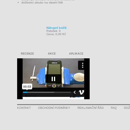
doživotní záruku na vlastní fólii
Nákupní košík
Položek: 0
Cena: 0,00 Kč
RECENZE
AKCE
APLIKACE
KONTAKT
OBCHODNÍ PODMÍNKY
REKLAMAČNÍ ŘÁD
FAQ
DOŽ