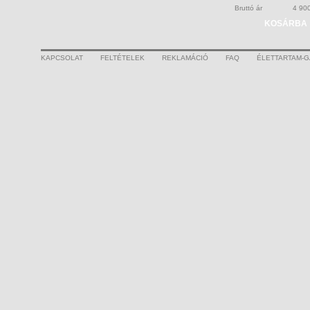
Bruttó ár
4 90
KOSÁRBA
KAPCSOLAT
FELTÉTELEK
REKLAMÁCIÓ
FAQ
ÉLETTARTAM-G