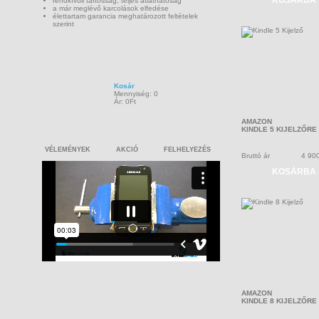
KOSÁRBA
rendkívüli tartósság, teljes átláthatóság
a már meglévő karcolások elfedése
élettartam garancia meghatározott feltételek
szerint
Kosár
Mennyiség: 0
Ár: 0Ft
AMAZON
KINDLE 5 KIJELZŐRE
VÉLEMÉNYEK
AKCIÓ
FELHELYEZÉS
Bruttó ár
4 90
KOSÁRBA
AMAZON
KINDLE 8 KIJELZŐRE