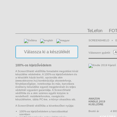
TeLefon
FO
SCREENSHIELD
»
Válasszon gyártót
100%-os kijelzővédelem
A ScreenShield védőfólia forradalmi megoldást kínál
készüléke védelmére. A 100%-os kijelzővédelem és
a készülék házát borító, opcionális skin
(www.skinzone.hu) kombinációja okostelefonja,
fényképezőgépe, notebookja és más, karcolásra
érzékeny készüléke egyedi megjelenését és teljes
védelmét egyaránt garantálja. A ScreenShield
védőfólia és a skin számos egyéb kütyüre is
rendelhető: mobiltelefonokra, navigációs
AMAZON
készülékekre, tábla PC-kre, e-könyv olvasókra stb.
KINDLE 2019
KIJELZŐRE
A ScreenShield védőfólia a következőket nyújtja:
Bruttó ár
4 90
100%-os kijelzővédelem a karcolásokkal
szemben