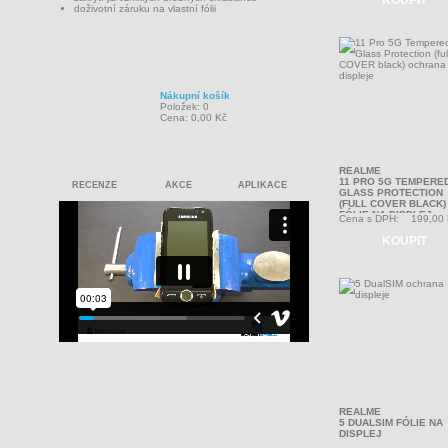
KOUPIT
doživotní záruku na vlastní fólii
Nákupní košík
Položek: 0
Cena: 0,00 Kč
REALME
11 PRO 5G TEMPERE
RECENZE
AKCE
APLIKACE
GLASS PROTECTION
(FULL COVER BLACK)
FÓLIE NA DISPLEJ
Cena s DPH:
199,00
KOUPIT
REALME
5 DUALSIM FÓLIE NA
DISPLEJ