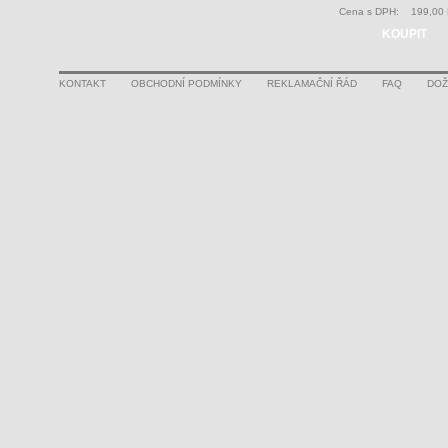
Cena s DPH:
199,00
KOUPIT
KONTAKT
OBCHODNÍ PODMÍNKY
REKLAMAČNÍ ŘÁD
FAQ
DOŽ