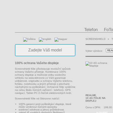
Telefon
FoTo
SCREENSHIELD
»
Vyber výrobce:
100% ochrana Vašeho displeje
Screenshield fólie představuje revoluční způsob
ochrany Vašeho přístroje. Kombinace 100%
ochrany displeje a možnosti volby osobního
vzhledu na
www.skinzone.cz
Vám garantuje
unikátnost, originalitu a ochranu Vašeho telefonu,
foťáku, notebooku a jiných přístrojů s plochami
náchylnými na poškrábání. Ochranné fólie vyrábíme
na celou škálu různých zařízení - telefonů, GPS
navigací, Tablet PC či čteček elektronických knih.
REALME
10 4G FÓLIE NA
Screenshield fólie od Skinzone nabízí:
DISPLEJ
100% garanci proti poškrábání displeje, které
může vzniknout různými způsoby
Cena s DPH:
199,00
extrémní odolnost a plnou průhlednost
zakrytí již vzniklých drobných škrábanců